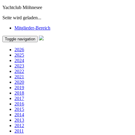
Yachtclub Möhnesee
Seite wird geladen...
Mitglieder-Bereich
Toggle navigation
2026
2025
2024
2023
2022
2021
2020
2019
2018
2017
2016
2015
2014
2013
2012
2011